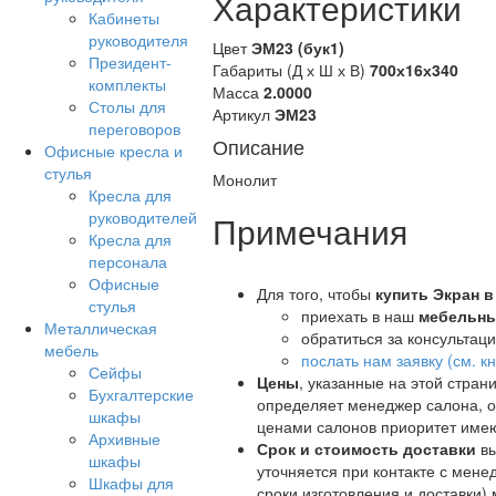
Характеристики
Кабинеты
руководителя
Цвет
ЭМ23 (бук1)
Президент-
Габариты (Д х Ш х В)
700х16х340
комплекты
Масса
2.0000
Столы для
Артикул
ЭМ23
переговоров
Описание
Офисные кресла и
стулья
Монолит
Кресла для
руководителей
Примечания
Кресла для
персонала
Офисные
Для того, чтобы
купить Экран 
стулья
приехать в наш
мебельны
Металлическая
обратиться за консультац
мебель
послать нам заявку (см. 
Сейфы
Цены
, указанные на этой стра
Бухгалтерские
определяет менеджер салона, о
шкафы
ценами салонов приоритет имею
Архивные
Срок и стоимость доставки
вы
шкафы
уточняется при контакте с мен
Шкафы для
сроки изготовления и доставки)