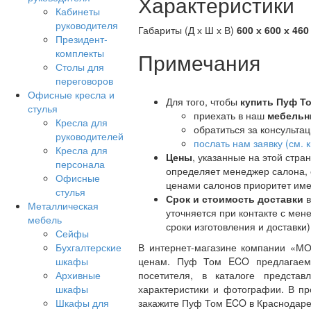
Характеристики
Кабинеты
руководителя
Габариты (Д х Ш х В)
600 х 600 х 460
Президент-
комплекты
Примечания
Столы для
переговоров
Офисные кресла и
Для того, чтобы
купить Пуф Т
стулья
приехать в наш
мебельн
Кресла для
обратиться за консульта
руководителей
послать нам заявку (см.
Кресла для
Цены
, указанные на этой стр
персонала
определяет менеджер салона, 
Офисные
ценами салонов приоритет име
стулья
Срок и стоимость доставки
в
Металлическая
уточняется при контакте с ме
мебель
сроки изготовления и доставки
Сейфы
Бухгалтерские
В интернет-магазине компании «
шкафы
ценам. Пуф Том ECO предлагаемы
Архивные
посетителя, в каталоге предст
шкафы
характеристики и фотографии. В пр
Шкафы для
закажите Пуф Том ECO в Краснодаре